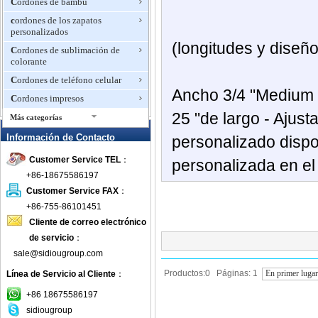
Cordones de bambú
cordones de los zapatos
personalizados
(longitudes
y diseñ
Cordones de sublimación de
colorante
Cordones de teléfono celular
Ancho
3/4 "
Medium 
Cordones impresos
25
"de largo -
Ajust
Más categorías
Cordones lisos
Información de Contacto
personalizado dispo
Cordones promocionales
Customer Service TEL
：
personalizada
en el
Correa
+86-18675586197
correa del perro
Customer Service FAX
：
+86-755-86101451
Correa para la muñeca
Cliente de correo electrónico
correas de equipaje
de servicio
：
Correas de Seguridad para Niños
sale@sidiougroup.com
correas para gafas
Productos:0 Páginas: 1
En primer luga
Línea de Servicio al Cliente
：
Custom Made Lanyards
+86 18675586197
Deportes Lanyards
sidiougroup