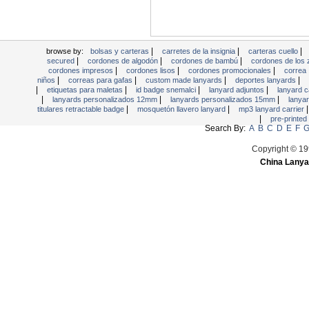
Los titulares Retractable Badge
Mosquetón Llavero Lanyard
MP3 Lanyard Carrier
|
|
|
browse by:
bolsas y carteras
carretes de la insignia
carteras cuello
Novedad Logo Lanyards
|
|
|
secured
cordones de algodón
cordones de bambú
cordones de los
|
|
|
cordones impresos
cordones lisos
cordones promocionales
correa
Off-set Print acollador
|
|
|
|
niños
correas para gafas
custom made lanyards
deportes lanyards
|
|
|
|
etiquetas para maletas
id badge snemalci
lanyard adjuntos
lanyard 
Placas de Nombre
|
|
|
lanyards personalizados 12mm
lanyards personalizados 15mm
lanya
Planas Eslingas Tubulares
|
|
titulares retractable badge
mosquetón llavero lanyard
mp3 lanyard carrier
|
pre-printed
Pre-Printed Lanyards
Search By:
A
B
C
D
E
F
titulares de los pases
Copyright © 19
China Lanya