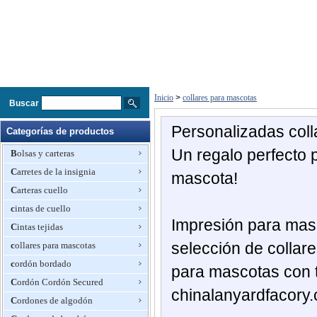
Inicio
>
collares para mascotas
Buscar
Personalizadas
col
Categorías de productos
Un regalo
perfecto
Bolsas y carteras
Carretes de la insignia
mascota
!
Carteras cuello
cintas de cuello
Impresión
para mas
Cintas tejidas
selección de
collar
collares para mascotas
cordón bordado
para mascotas con
Cordón Cordón Secured
chinalanyardfacory
Cordones de algodón