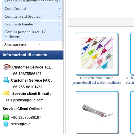
Cinghie di sicurezza per bambini
Cord Cordini
Cord Lanyard Secured
Cordini di bambù
Cordini personalizzati 12
millimetri
Altre categorie
Cordini personalizzati made
Informazioni di contatto
Cordini piatti tubolari
Customer Service TEL
：
Cordini Plain
+86-18675586197
Cordini promozionali
Cordicelle mobili vuote
2018 
Customer Service FAX
：
promozionali del telefono cellulare
cordin
Cordini retrattili
+86-755-86101451
Cordini sublimazione di colore
Servizio clienti E-mail
：
Cordini tessuti
sale@sidiougroup.com
Cordons sur mesure 20mm
Servizio Clienti Online
：
cotone Cordini
+86 18675586197
Eco-friendly CordiniEco friendly
sidiougroup
Lanyards