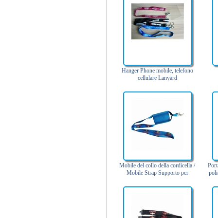
Pet Collari
Portachiavi stampati
Portanomi
Possessori di contrassegno a
scomparsa
Pre-stampati Cordini
Hanger Phone mobile, telefono
Sport Cordini
cellulare Lanyard
Titolari di Carta Plastica
Water Bottle Cordini
Mobile del collo della cordicella /
Port
Mobile Strap Supporto per
poli
Giveaways Compleanno