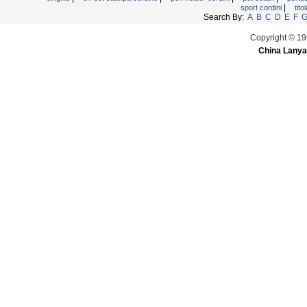
|
sport cordini
tito
Search By:
A
B
C
D
E
F
Copyright © 19
China Lanya