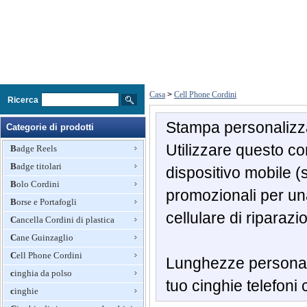
Casa
>
Cell Phone Cordini
Ricerca
Stampa personalizz
Categorie di prodotti
Utilizzare questo
co
Badge Reels
Badge titolari
dispositivo mobile
(
Bolo Cordini
promozionali per
un
Borse e Portafogli
cellulare
di riparazi
Cancella Cordini di plastica
Cane Guinzaglio
Cell Phone Cordini
Lunghezze
persona
cinghia da polso
tuo
cinghie
telefoni 
cinghie