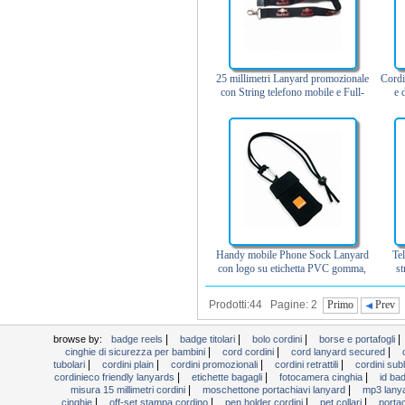
25 millimetri Lanyard promozionale
Cordi
con String telefono mobile e Full-
e 
color Serigrafia
Handy mobile Phone Sock Lanyard
Te
con logo su etichetta PVC gomma,
st
realizzate in poliestere
Prodotti:44 Pagine: 2
Primo
Prev
|
|
|
|
browse by:
badge reels
badge titolari
bolo cordini
borse e portafogli
|
|
|
cinghie di sicurezza per bambini
cord cordini
cord lanyard secured
|
|
|
|
tubolari
cordini plain
cordini promozionali
cordini retrattili
cordini sub
|
|
|
cordinieco friendly lanyards
etichette bagagli
fotocamera cinghia
id ba
|
|
misura 15 millimetri cordini
moschettone portachiavi lanyard
mp3 lanya
|
|
|
|
cinghie
off-set stampa cordino
pen holder cordini
pet collari
porta